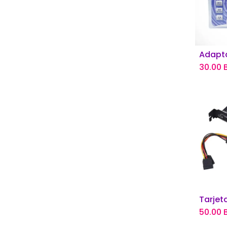
Añ
30.00
B
Añ
50.00
B