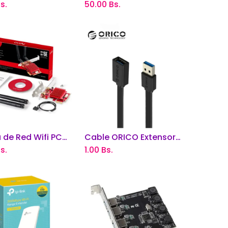
s.
50.00
Bs.
Tarjeta de Red Wifi PCI Express AX5400
Cable ORICO Extensor USB 3.0
adir al carrito
Añadir al carrito
s.
1.00
Bs.