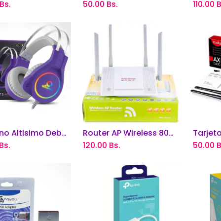
Bs.
50.00
Bs.
110.00
B
Audifono Altisimo Debora 7.1
Router AP Wireless 802.11
adir al carrito
Añadir al carrito
Añ
Bs.
120.00
Bs.
50.00
B