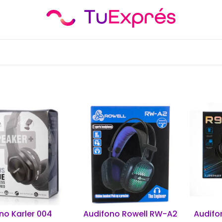
no Karler 004
Audifono Rowell RW-A2
Audifo
adir al carrito
Añadir al carrito
Añ