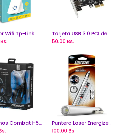
Extensor Wifi Tp-Link N300
Tarjeta USB 3.0 PCI de 4 Puertos Encore
adir al carrito
Añadir al carrito
Bs.
50.00
Bs.
Audifonos Combat H545 Argom TECH
Puntero Laser Energizer 15h
adir al carrito
Añadir al carrito
Bs.
100.00
Bs.