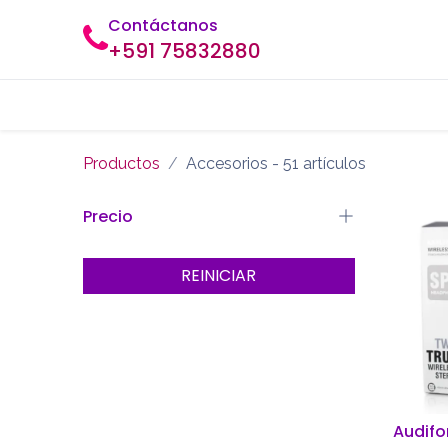
Ir al contenido
Contáctanos
+591 75832880
Inicio
Tienda
Contáctanos
Productos
Accesorios
- 51 artículos
Precio
REINICIAR
Audifo
Añ