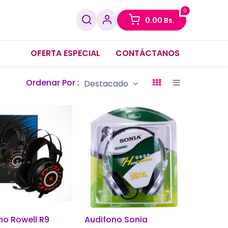
0
0.00
Bs.
OFERTA ESPECIAL
CONTÁCTANOS
Ordenar Por :
Destacado
no Rowell R9
Audifono Sonia
adir al carrito
Añadir al carrito