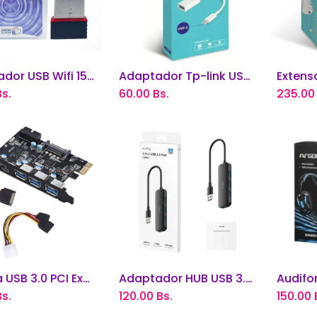
Adaptador USB Wifi 150 Mbps
Adaptador Tp-link USB-A to USB-C
adir al carrito
Añadir al carrito
Añ
s.
60.00
Bs.
235.00
Tarjeta USB 3.0 PCI Expres de 4 Puertos KNUP
Adaptador HUB USB 3.0 Cudy de 4 Puertos
adir al carrito
Añadir al carrito
Añ
s.
120.00
Bs.
150.00