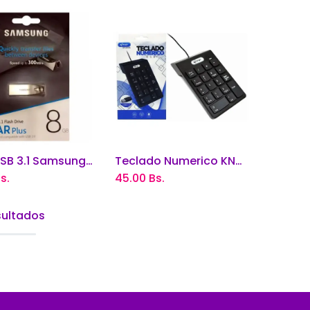
Flash USB 3.1 Samsung de 8 GB 200MB/S
Teclado Numerico KNUP USB
adir al carrito
Añadir al carrito
s.
45.00
Bs.
sultados